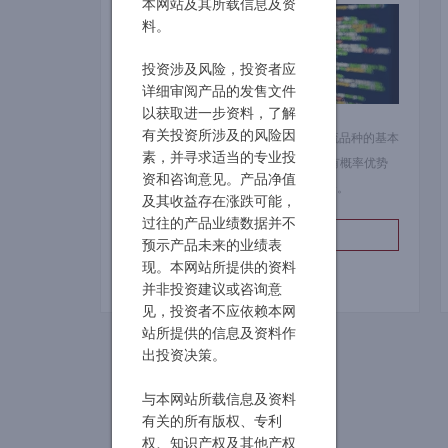
本网站及其所载信息及资
料。
投资涉及风险，投资者应
详细审阅产品的发售文件
以获取进一步资料，了解
通过对国内期货市场十多年来近40个主流品种的基本
有关投资所涉及的风险因
素，并寻求适当的专业投
面、技术面数据的挖掘和分析， 发现具有概率优势
资和咨询意见。产品净值
的交易信号，从而捕捉趋势性的盈利机会。
及其收益存在涨跌可能，
过往的产品业绩数据并不
了解详情
预示产品未来的业绩表
现。本网站所提供的资料
并非投资建议或咨询意
见，投资者不应依赖本网
站所提供的信息及资料作
出投资决策。
与本网站所载信息及资料
有关的所有版权、专利
权、知识产权及其他产权